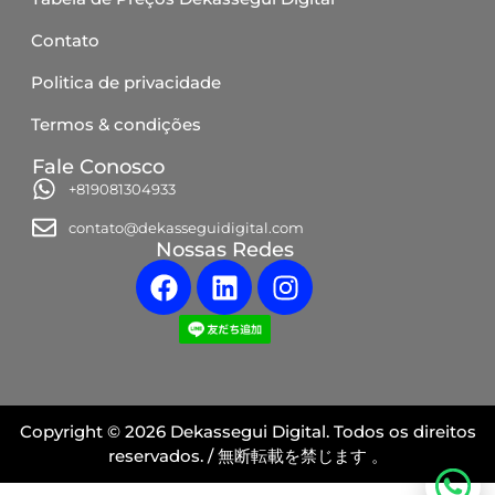
Contato
Politica de privacidade
Termos & condições
Fale Conosco
+819081304933
contato@dekasseguidigital.com
Nossas Redes
Copyright © 2026 Dekassegui Digital. Todos os direitos
reservados. / 無断転載を禁じます 。