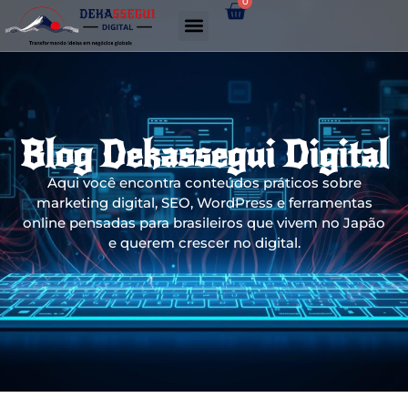
0
Gerador de links WhatsApp
Blog Dekassegui Digital
Aqui você encontra conteúdos práticos sobre
marketing digital, SEO, WordPress e ferramentas
online pensadas para brasileiros que vivem no Japão
e querem crescer no digital.