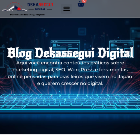
0
Gerador de links WhatsApp
Blog Dekassegui Digital
Aqui você encontra conteúdos práticos sobre
marketing digital, SEO, WordPress e ferramentas
online pensadas para brasileiros que vivem no Japão
e querem crescer no digital.