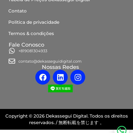
Contato
Politica de privacidade
Termos & condições
Fale Conosco
+819081304933
contato@dekasseguidigital.com
Nossas Redes
Copyright © 2026 Dekassegui Digital. Todos os direitos
reservados. / 無断転載を禁じます 。