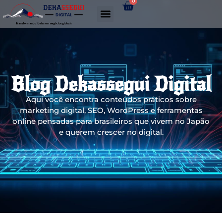
0
Gerador de links WhatsApp
Blog Dekassegui Digital
Aqui você encontra conteúdos práticos sobre
marketing digital, SEO, WordPress e ferramentas
online pensadas para brasileiros que vivem no Japão
e querem crescer no digital.