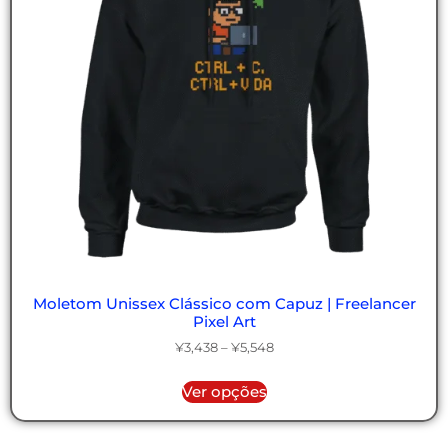
Moletom Unissex Clássico com Capuz | Freelancer
Pixel Art
¥
3,438
–
¥
5,548
Ver opções