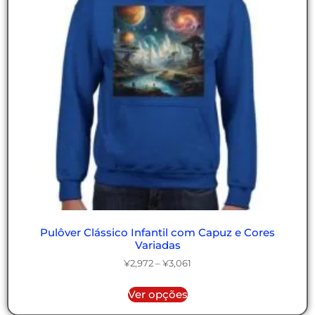
Pulôver Clássico Infantil com Capuz e Cores
Variadas
¥
2,972
–
¥
3,061
Ver opções