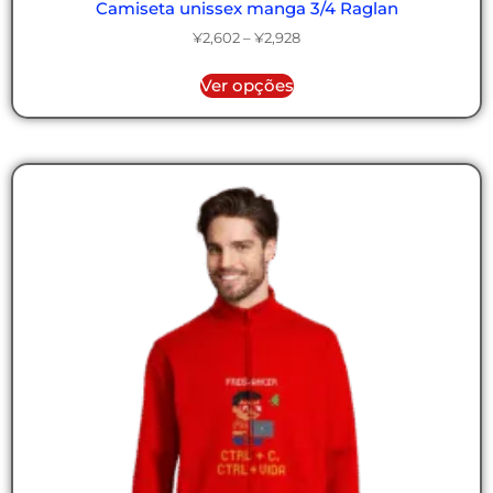
Camiseta unissex manga 3/4 Raglan
¥
2,602
–
¥
2,928
Ver opções