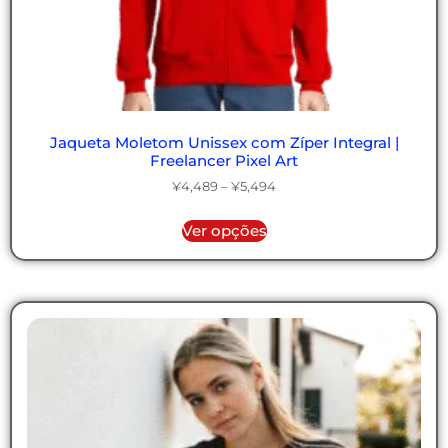
Jaqueta Moletom Unissex com Zíper Integral |
Freelancer Pixel Art
¥
4,489
–
¥
5,494
Ver opções