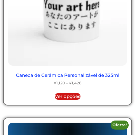
Caneca de Cerâmica Personalizável de 325ml
¥
1,120
–
¥
1,426
Ver opções
Oferta!