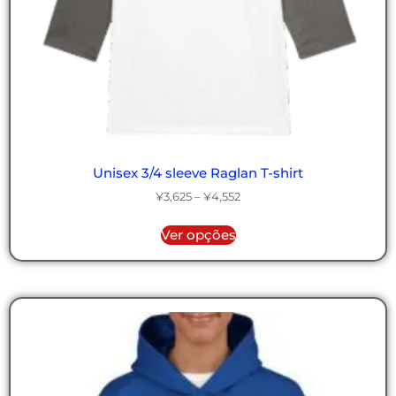
Unisex 3/4 sleeve Raglan T-shirt
¥
3,625
–
¥
4,552
Ver opções