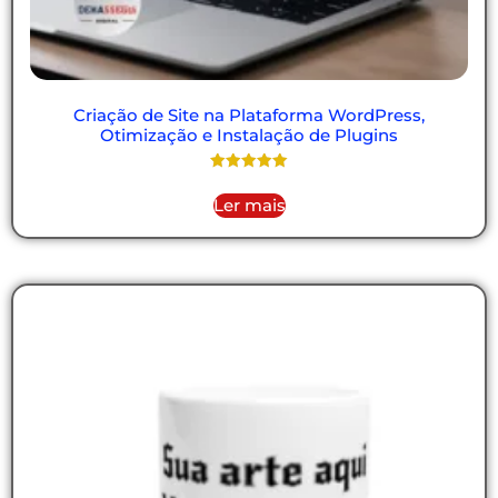
Criação de Site na Plataforma WordPress,
Otimização e Instalação de Plugins
Avaliação
5.00
Ler mais
de 5