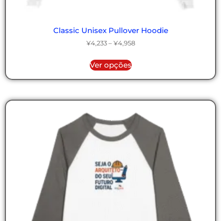
Classic Unisex Pullover Hoodie
¥
4,233
–
¥
4,958
Ver opções