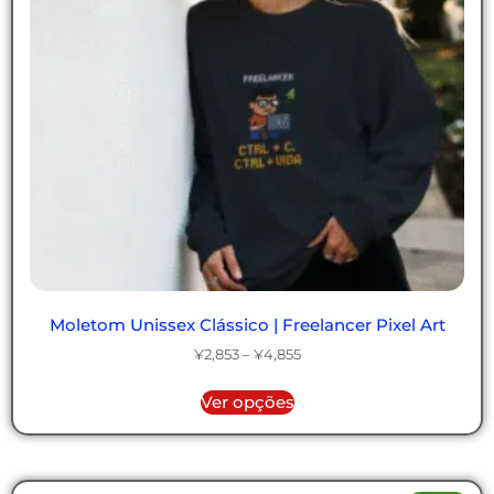
Moletom Unissex Clássico | Freelancer Pixel Art
¥
2,853
–
¥
4,855
Ver opções