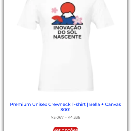
Premium Unisex Crewneck T-shirt | Bella + Canvas
3001
¥
3,067
–
¥
4,336
Ver opções