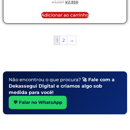
¥
3,057
¥
2,930
Adicionar ao carrinho
1
2
→
Não encontrou o que procura?
🚀 Fale com a
Dekassegui Digital e criamos algo sob
medida para você!
💬 Falar no WhatsApp