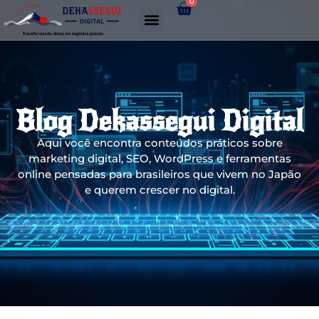
0
Gerador de links WhatsApp
Blog Dekassegui Digital
Aqui você encontra conteúdos práticos sobre
marketing digital, SEO, WordPress e ferramentas
online pensadas para brasileiros que vivem no Japão
e querem crescer no digital.