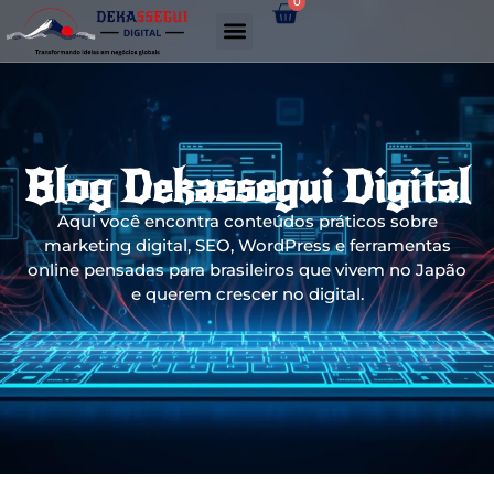
0
Gerador de links WhatsApp
Blog Dekassegui Digital
Aqui você encontra conteúdos práticos sobre
marketing digital, SEO, WordPress e ferramentas
online pensadas para brasileiros que vivem no Japão
e querem crescer no digital.