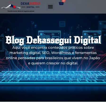
0
Gerador de links WhatsApp
Blog Dekassegui Digital
Aqui você encontra conteúdos práticos sobre
marketing digital, SEO, WordPress e ferramentas
online pensadas para brasileiros que vivem no Japão
e querem crescer no digital.