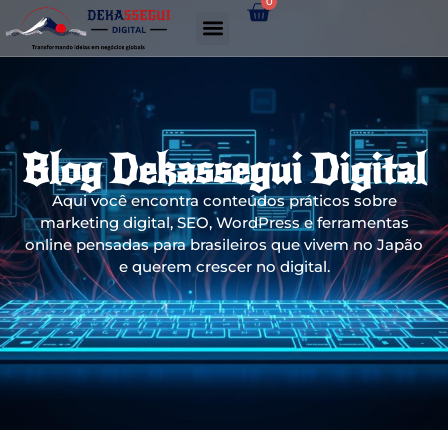
0
Gerador de links WhatsApp
Blog Dekassegui Digital
Aqui você encontra conteúdos práticos sobre
marketing digital, SEO, WordPress e ferramentas
online pensadas para brasileiros que vivem no Japão
e querem crescer no digital.