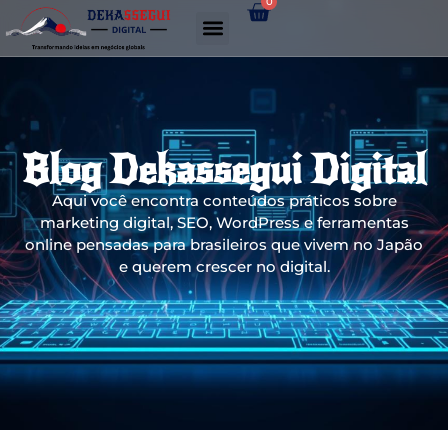
0
Gerador de links WhatsApp
Blog Dekassegui Digital
Aqui você encontra conteúdos práticos sobre
marketing digital, SEO, WordPress e ferramentas
online pensadas para brasileiros que vivem no Japão
e querem crescer no digital.