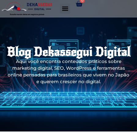
0
Gerador de links WhatsApp
Blog Dekassegui Digital
Aqui você encontra conteúdos práticos sobre
marketing digital, SEO, WordPress e ferramentas
online pensadas para brasileiros que vivem no Japão
e querem crescer no digital.