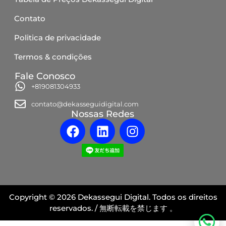
Contato
Politica de privacidade
Termos & condições
Fale Conosco
+819081304933
contato@dekasseguidigital.com
Nossas Redes
Copyright © 2026 Dekassegui Digital. Todos os direitos
reservados. / 無断転載を禁じます 。