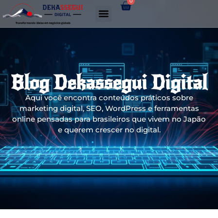
0
Gerador de links WhatsApp
Blog Dekassegui Digital
Aqui você encontra conteúdos práticos sobre
marketing digital, SEO, WordPress e ferramentas
online pensadas para brasileiros que vivem no Japão
e querem crescer no digital.