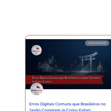
COMUNIDADE
Erros Digitais Comuns que Brasileiros no
Japão Cometem (e Como Evitar)