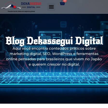
0
Gerador de links WhatsApp
Blog Dekassegui Digital
Aqui você encontra conteúdos práticos sobre
marketing digital, SEO, WordPress e ferramentas
online pensadas para brasileiros que vivem no Japão
e querem crescer no digital.