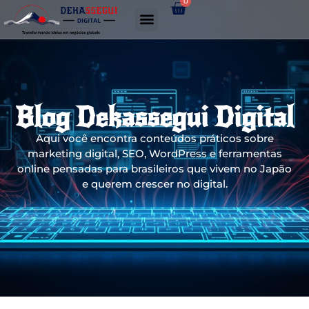
0
Gerador de links WhatsApp
Blog Dekassegui Digital
Aqui você encontra conteúdos práticos sobre
marketing digital, SEO, WordPress e ferramentas
online pensadas para brasileiros que vivem no Japão
e querem crescer no digital.