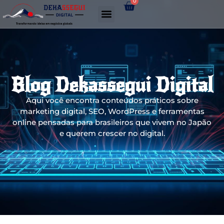
0
Gerador de links WhatsApp
Blog Dekassegui Digital
Aqui você encontra conteúdos práticos sobre
marketing digital, SEO, WordPress e ferramentas
online pensadas para brasileiros que vivem no Japão
e querem crescer no digital.