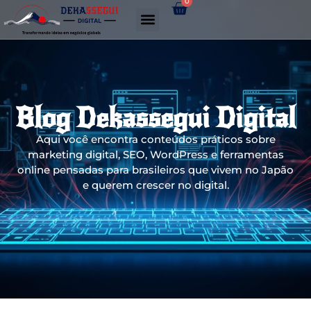
0
Gerador de links WhatsApp
Blog Dekassegui Digital
Aqui você encontra conteúdos práticos sobre
marketing digital, SEO, WordPress e ferramentas
online pensadas para brasileiros que vivem no Japão
e querem crescer no digital.