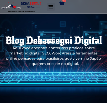
0
Gerador de links WhatsApp
Blog Dekassegui Digital
Aqui você encontra conteúdos práticos sobre
marketing digital, SEO, WordPress e ferramentas
online pensadas para brasileiros que vivem no Japão
e querem crescer no digital.