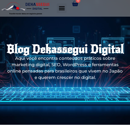
0
Gerador de links WhatsApp
Blog Dekassegui Digital
Aqui você encontra conteúdos práticos sobre
marketing digital, SEO, WordPress e ferramentas
online pensadas para brasileiros que vivem no Japão
e querem crescer no digital.