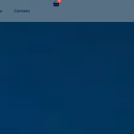
0
p
Contato