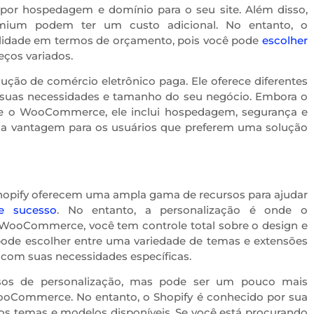
r por hospedagem e domínio para o seu site. Além disso,
mium podem ter um custo adicional. No entanto, o
lidade em termos de orçamento, pois você pode
escolher
ços variados.
lução de comércio eletrônico paga. Ele oferece diferentes
 suas necessidades e tamanho do seu negócio. Embora o
ue o WooCommerce, ele inclui hospedagem, segurança e
ma vantagem para os usuários que preferem uma solução
pify oferecem uma ampla gama de recursos para ajudar
e sucesso
. No entanto, a personalização é onde o
oCommerce, você tem controle total sobre o design e
 pode escolher entre uma variedade de temas e extensões
o com suas necessidades específicas.
sos de personalização, mas pode ser um pouco mais
Commerce. No entanto, o Shopify é conhecido por sua
dos temas e modelos disponíveis. Se você está procurando