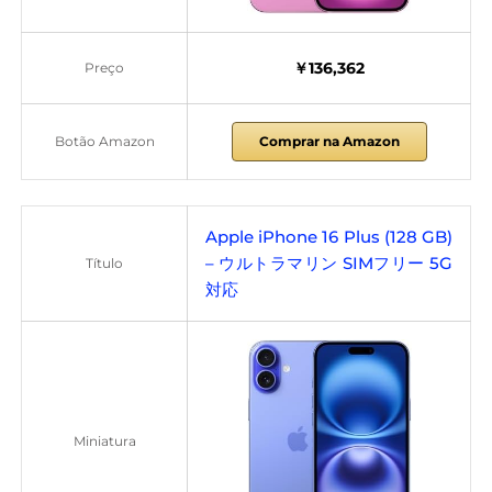
￥136,362
Preço
Botão Amazon
Comprar na Amazon
Apple iPhone 16 Plus (128 GB)
– ウルトラマリン SIMフリー 5G
Título
対応
Miniatura