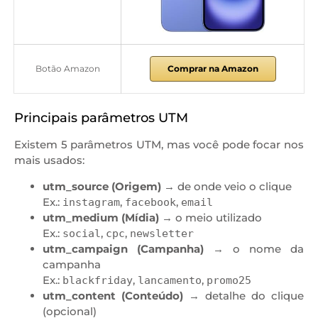
Botão Amazon
Comprar na Amazon
Principais parâmetros UTM
Existem 5 parâmetros UTM, mas você pode focar nos
mais usados:
utm_source (Origem)
→ de onde veio o clique
Ex.:
,
,
instagram
facebook
email
utm_medium (Mídia)
→ o meio utilizado
Ex.:
,
,
social
cpc
newsletter
utm_campaign (Campanha)
→ o nome da
campanha
Ex.:
,
,
blackfriday
lancamento
promo25
utm_content (Conteúdo)
→ detalhe do clique
(opcional)