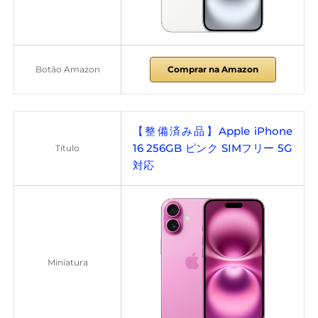
Botão Amazon
Comprar na Amazon
【整備済み品】Apple iPhone
16 256GB ピンク SIMフリー 5G
Título
対応
Miniatura