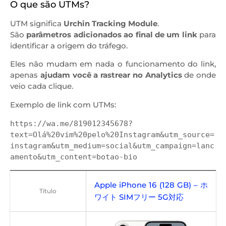
O que são UTMs?
UTM significa
Urchin Tracking Module
.
São
parâmetros adicionados ao final de um link
para
identificar a origem do tráfego.
Eles não mudam em nada o funcionamento do link,
apenas
ajudam você a rastrear no Analytics
de onde
veio cada clique.
Exemplo de link com UTMs:
https://wa.me/819012345678?
text=Olá%20vim%20pelo%20Instagram&utm_source=
instagram&utm_medium=social&utm_campaign=lanc
Apple iPhone 16 (128 GB) – ホ
Título
ワイト SIMフリー 5G対応