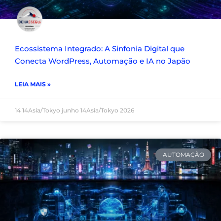
Ecossistema Integrado: A Sinfonia Digital que
Conecta WordPress, Automação e IA no Japão
LEIA MAIS »
14 14Asia/Tokyo junho 14Asia/Tokyo 2026
AUTOMAÇÃO