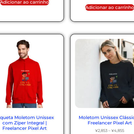
Adicionar ao carrinho
Adicionar ao carrinh
aqueta Moletom Unissex
Moletom Unissex Clássic
com Zíper Integral |
Freelancer Pixel Art
Freelancer Pixel Art
¥
2,853
–
¥
4,855