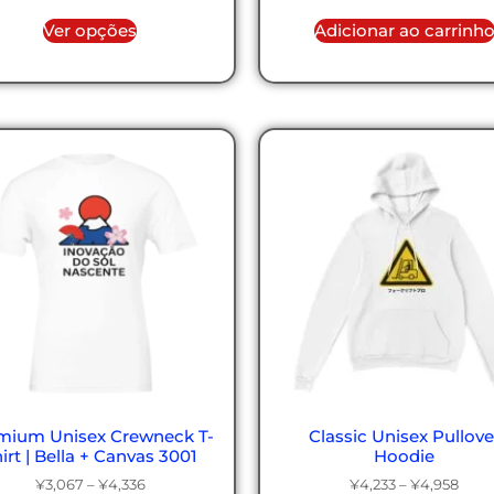
Ver opções
Adicionar ao carrinh
mium Unisex Crewneck T-
Classic Unisex Pullove
irt | Bella + Canvas 3001
Hoodie
¥
3,067
–
¥
4,336
¥
4,233
–
¥
4,958