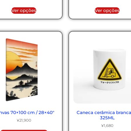
Ver opções
Ver opções
nvas 70×100 cm / 28×40″
Caneca cerâmica branca
325ML
¥
21,900
¥
1,680