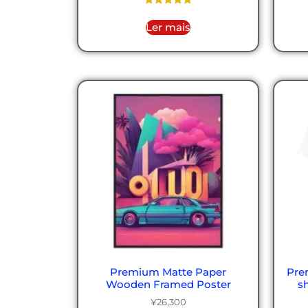
Avaliação
5.00
Ler mais
de 5
Premium Matte Paper
Pre
Wooden Framed Poster
sh
¥
26,300