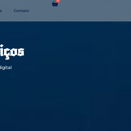
0
p
Contato
iços
igital