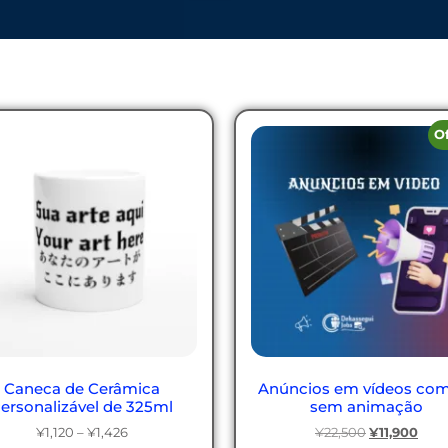
O
Caneca de Cerâmica
Anúncios em vídeos co
ersonalizável de 325ml
sem animação
¥
1,120
–
¥
1,426
¥
22,500
¥
11,900