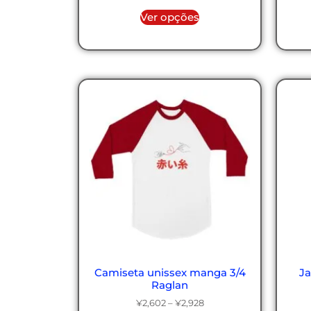
Ver opções
Camiseta unissex manga 3/4
J
Raglan
¥
2,602
–
¥
2,928