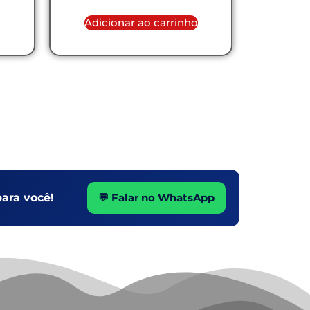
Adicionar ao carrinho
ara você!
💬 Falar no WhatsApp