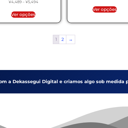
¥
4,489
–
¥
5,494
Ver opções
Ver opções
1
2
→
com a Dekassegui Digital e criamos algo sob medida p