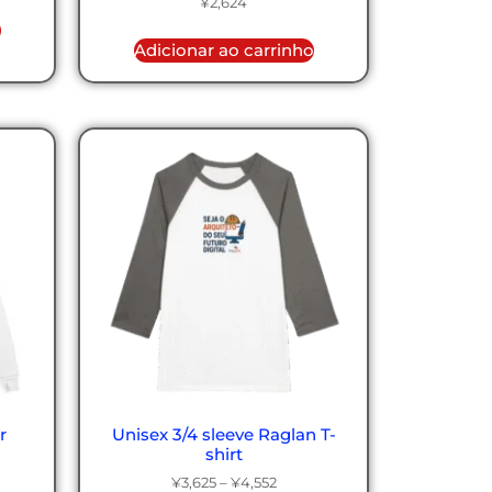
¥
2,624
o
Adicionar ao carrinho
r
Unisex 3/4 sleeve Raglan T-
shirt
¥
3,625
–
¥
4,552