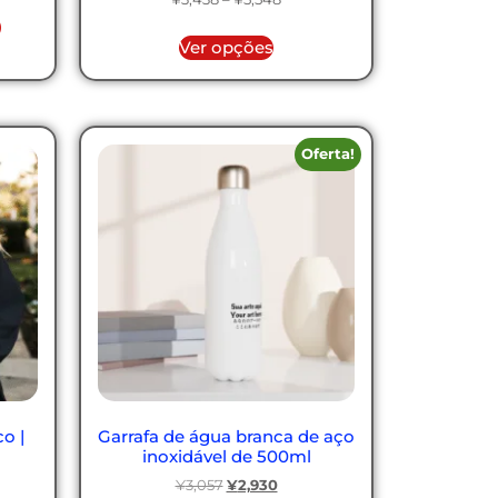
o
Ver opções
Oferta!
o |
Garrafa de água branca de aço
inoxidável de 500ml
¥
3,057
¥
2,930