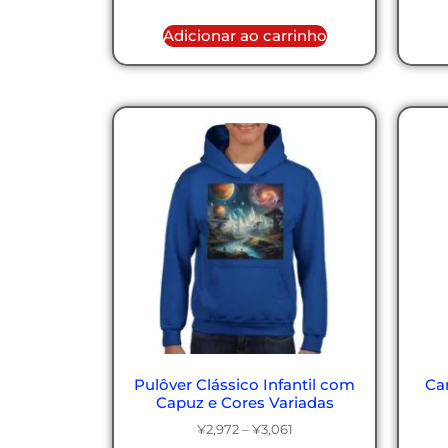
Adicionar ao carrinho
Pulôver Clássico Infantil com
Ca
Capuz e Cores Variadas
¥
2,972
–
¥
3,061