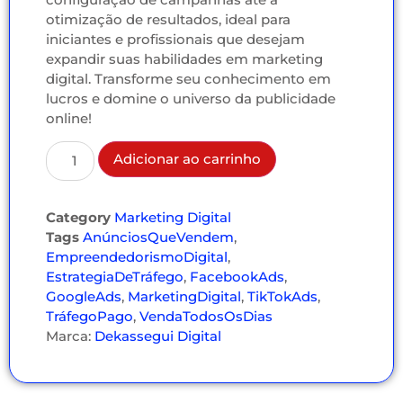
otimização de resultados, ideal para
iniciantes e profissionais que desejam
expandir suas habilidades em marketing
digital. Transforme seu conhecimento em
lucros e domine o universo da publicidade
online!
Adicionar ao carrinho
Category
Marketing Digital
Tags
AnúnciosQueVendem
,
EmpreendedorismoDigital
,
EstrategiaDeTráfego
,
FacebookAds
,
GoogleAds
,
MarketingDigital
,
TikTokAds
,
TráfegoPago
,
VendaTodosOsDias
Marca:
Dekassegui Digital