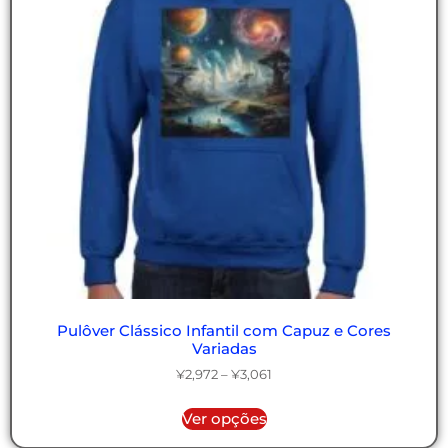
Pulôver Clássico Infantil com Capuz e Cores
Variadas
¥
2,972
–
¥
3,061
Ver opções