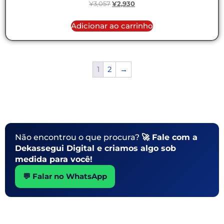
¥
3,057
¥
2,930
Adicionar ao carrinho
1
2
→
Não encontrou o que procura?
🚀 Fale com a
Dekassegui Digital e criamos algo sob
medida para você!
💬 Falar no WhatsApp