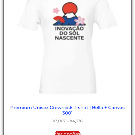
Premium Unisex Crewneck T-shirt | Bella + Canvas
3001
¥
3,067
–
¥
4,336
Ver opções