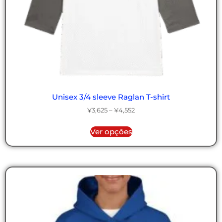
Unisex 3/4 sleeve Raglan T-shirt
¥
3,625
–
¥
4,552
Ver opções