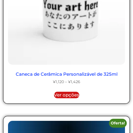
Caneca de Cerâmica Personalizável de 325ml
¥
1,120
–
¥
1,426
Ver opções
Oferta!