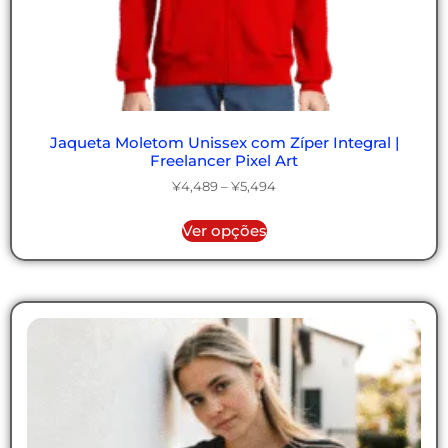
Jaqueta Moletom Unissex com Zíper Integral |
Freelancer Pixel Art
¥
4,489
–
¥
5,494
Ver opções