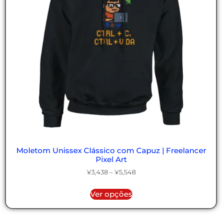
Moletom Unissex Clássico com Capuz | Freelancer
Pixel Art
¥
3,438
–
¥
5,548
Ver opções