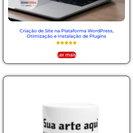
Criação de Site na Plataforma WordPress,
Otimização e Instalação de Plugins
Avaliação
5.00
Ler mais
de 5