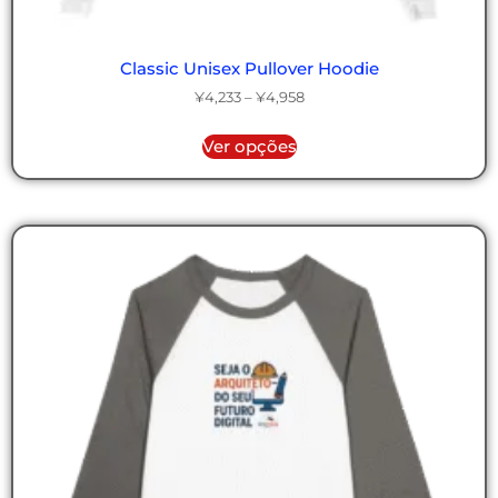
Classic Unisex Pullover Hoodie
¥
4,233
–
¥
4,958
Ver opções