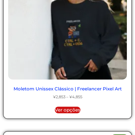
Moletom Unissex Clássico | Freelancer Pixel Art
¥
2,853
–
¥
4,855
Ver opções