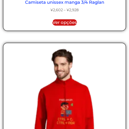
Camiseta unissex manga 3/4 Raglan
¥
2,602
–
¥
2,928
Ver opções