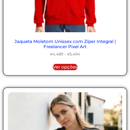
Jaqueta Moletom Unissex com Zíper Integral |
Freelancer Pixel Art
¥
4,489
–
¥
5,494
Ver opções