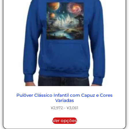
Pulôver Clássico Infantil com Capuz e Cores
Variadas
¥
2,972
–
¥
3,061
Ver opções