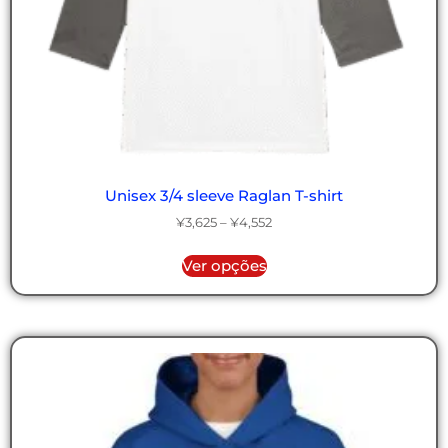
Unisex 3/4 sleeve Raglan T-shirt
¥
3,625
–
¥
4,552
Ver opções