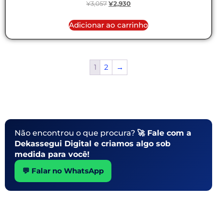
¥
3,057
¥
2,930
Adicionar ao carrinho
1
2
→
Não encontrou o que procura?
🚀 Fale com a
Dekassegui Digital e criamos algo sob
medida para você!
💬 Falar no WhatsApp