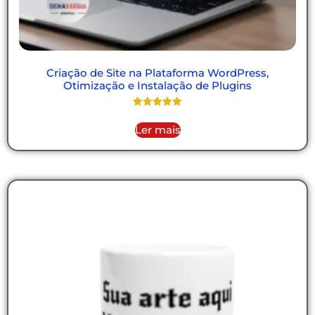
Criação de Site na Plataforma WordPress,
Otimização e Instalação de Plugins
Avaliação
5.00
Ler mais
de 5