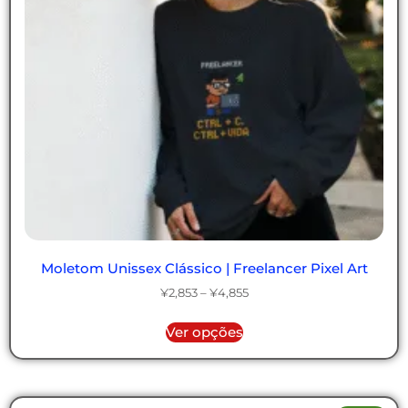
Moletom Unissex Clássico | Freelancer Pixel Art
¥
2,853
–
¥
4,855
Ver opções