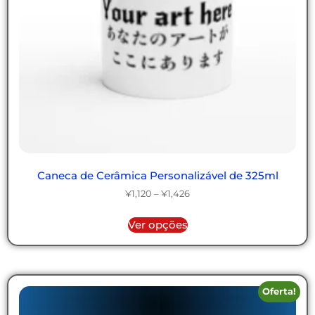
Caneca de Cerâmica Personalizável de 325ml
¥
1,120
–
¥
1,426
Ver opções
Oferta!