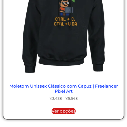
Moletom Unissex Clássico com Capuz | Freelancer
Pixel Art
¥
3,438
–
¥
5,548
Ver opções