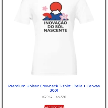
Premium Unisex Crewneck T-shirt | Bella + Canvas
3001
¥
3,067
–
¥
4,336
Ver opções