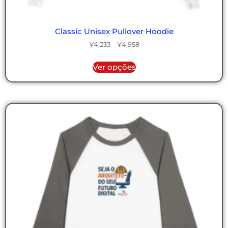
Classic Unisex Pullover Hoodie
¥
4,233
–
¥
4,958
Ver opções