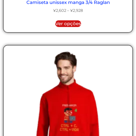
Camiseta unissex manga 3/4 Raglan
¥
2,602
–
¥
2,928
Ver opções