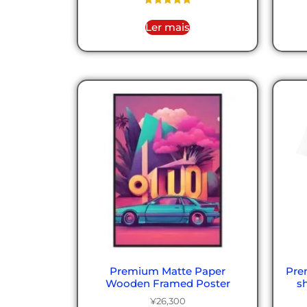
Avaliação
5.00
Ler mais
de 5
Premium Matte Paper
Pre
Wooden Framed Poster
sh
¥
26,300