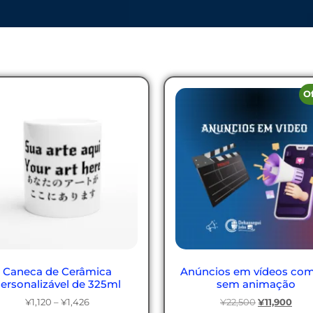
O
Caneca de Cerâmica
Anúncios em vídeos co
ersonalizável de 325ml
sem animação
¥
1,120
–
¥
1,426
¥
22,500
¥
11,900