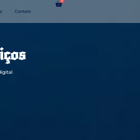
0
p
Contato
iços
igital