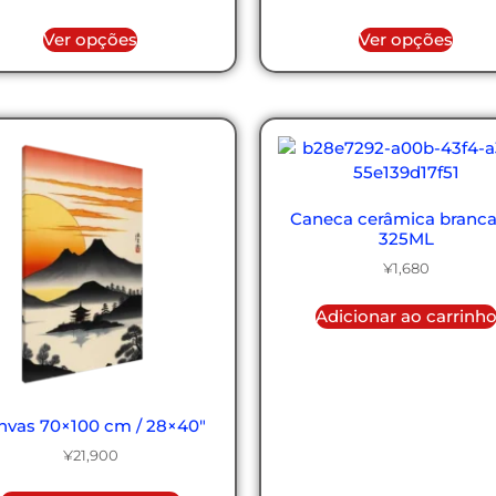
Ver opções
Ver opções
Caneca cerâmica branca
325ML
¥
1,680
Adicionar ao carrinh
nvas 70×100 cm / 28×40″
¥
21,900