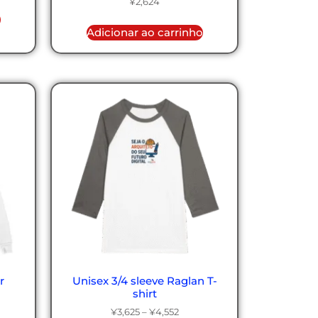
¥
2,624
o
Adicionar ao carrinho
r
Unisex 3/4 sleeve Raglan T-
shirt
¥
3,625
–
¥
4,552