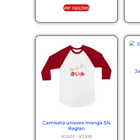
Ver opções
J
Camiseta unissex manga 3/4
Raglan
¥
2,602
–
¥
2,928