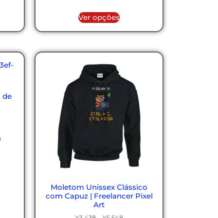
Ver opções
 de
o
Moletom Unissex Clássico
com Capuz | Freelancer Pixel
Art
¥
3,438
–
¥
5,548