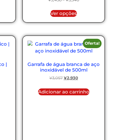
Ver opções
Oferta!
o |
Garrafa de água branca de aço
inoxidável de 500ml
¥
3,057
¥
2,930
Adicionar ao carrinho