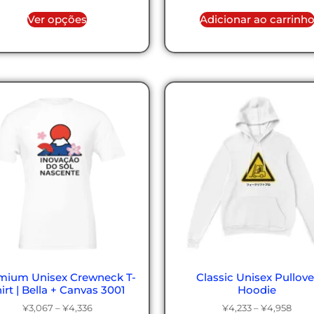
Ver opções
Adicionar ao carrinh
mium Unisex Crewneck T-
Classic Unisex Pullove
irt | Bella + Canvas 3001
Hoodie
¥
3,067
–
¥
4,336
¥
4,233
–
¥
4,958