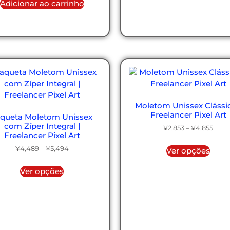
Adicionar ao carrinho
Moletom Unissex Clássic
Freelancer Pixel Art
aqueta Moletom Unissex
com Zíper Integral |
¥
2,853
–
¥
4,855
Freelancer Pixel Art
¥
4,489
–
¥
5,494
Ver opções
Ver opções