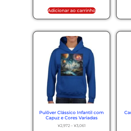
Adicionar ao carrinho
Pulôver Clássico Infantil com
Ca
Capuz e Cores Variadas
¥
2,972
–
¥
3,061