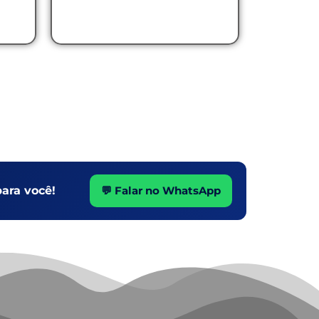
ara você!
💬 Falar no WhatsApp