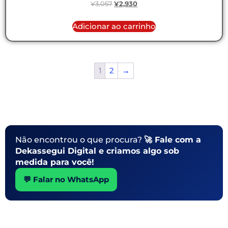
¥
3,057
¥
2,930
Adicionar ao carrinho
1
2
→
Não encontrou o que procura?
🚀 Fale com a
Dekassegui Digital e criamos algo sob
medida para você!
💬 Falar no WhatsApp