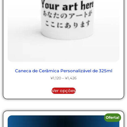
Caneca de Cerâmica Personalizável de 325ml
¥
1,120
–
¥
1,426
Ver opções
Oferta!