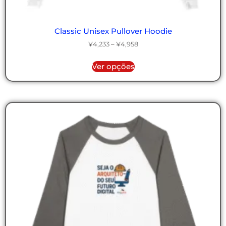
Classic Unisex Pullover Hoodie
¥
4,233
–
¥
4,958
Ver opções