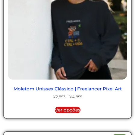
Moletom Unissex Clássico | Freelancer Pixel Art
¥
2,853
–
¥
4,855
Ver opções