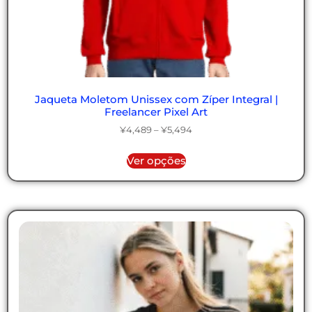
Jaqueta Moletom Unissex com Zíper Integral |
Freelancer Pixel Art
¥
4,489
–
¥
5,494
Ver opções