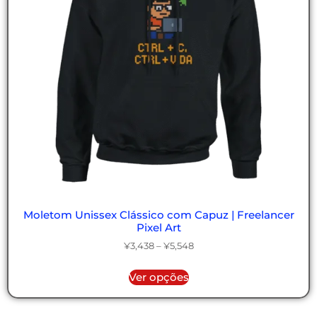
Moletom Unissex Clássico com Capuz | Freelancer
Pixel Art
¥
3,438
–
¥
5,548
Ver opções