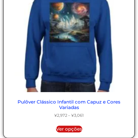
Pulôver Clássico Infantil com Capuz e Cores
Variadas
¥
2,972
–
¥
3,061
Ver opções