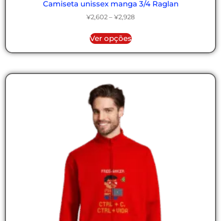
Camiseta unissex manga 3/4 Raglan
¥
2,602
–
¥
2,928
Ver opções