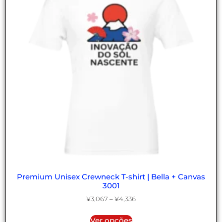
Premium Unisex Crewneck T-shirt | Bella + Canvas
3001
¥
3,067
–
¥
4,336
Ver opções