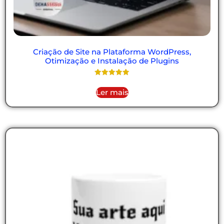
Criação de Site na Plataforma WordPress,
Otimização e Instalação de Plugins
Avaliação
5.00
Ler mais
de 5