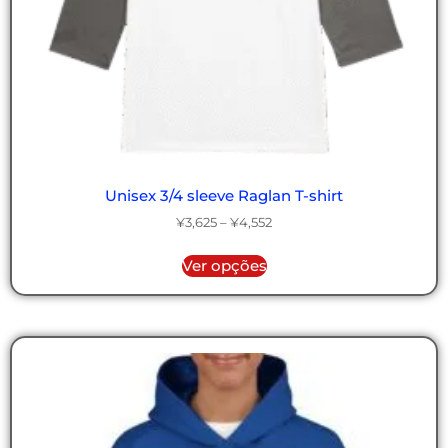
Unisex 3/4 sleeve Raglan T-shirt
¥
3,625
–
¥
4,552
Ver opções