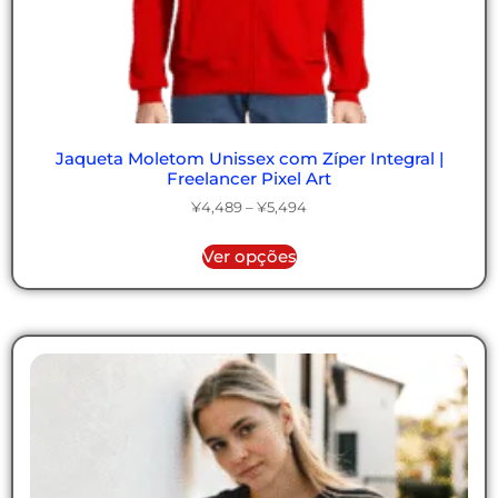
Jaqueta Moletom Unissex com Zíper Integral |
Freelancer Pixel Art
¥
4,489
–
¥
5,494
Ver opções