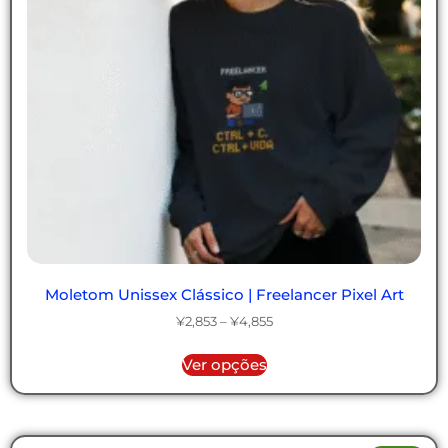
Moletom Unissex Clássico | Freelancer Pixel Art
¥
2,853
–
¥
4,855
Ver opções