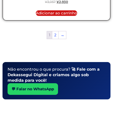
¥
3,057
¥
2,930
Adicionar ao carrinho
1
2
→
Não encontrou o que procura?
🚀 Fale com a
Dekassegui Digital e criamos algo sob
medida para você!
💬 Falar no WhatsApp