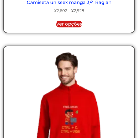
Camiseta unissex manga 3/4 Raglan
¥
2,602
–
¥
2,928
Ver opções