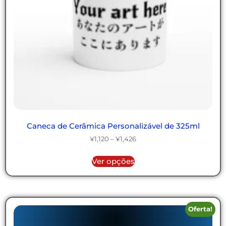
Caneca de Cerâmica Personalizável de 325ml
¥
1,120
–
¥
1,426
Ver opções
Oferta!