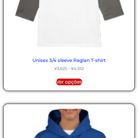
Unisex 3/4 sleeve Raglan T-shirt
¥
3,625
–
¥
4,552
Ver opções