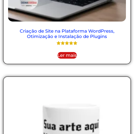
Criação de Site na Plataforma WordPress,
Otimização e Instalação de Plugins
Avaliação
5.00
Ler mais
de 5