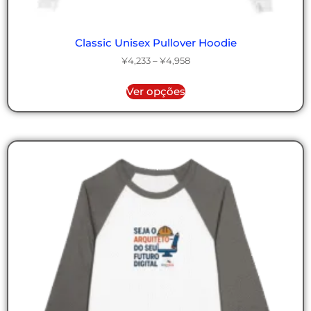
Classic Unisex Pullover Hoodie
¥
4,233
–
¥
4,958
Ver opções