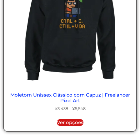
Moletom Unissex Clássico com Capuz | Freelancer
Pixel Art
¥
3,438
–
¥
5,548
Ver opções