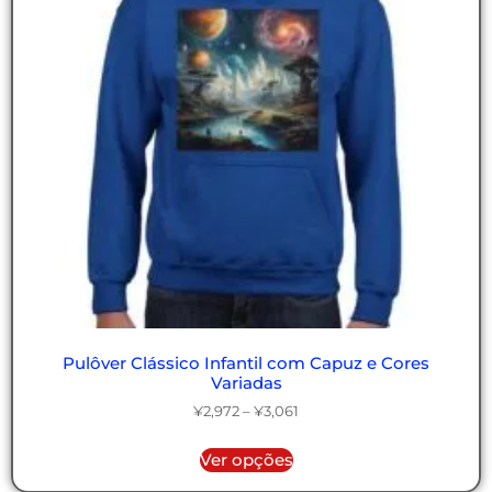
Pulôver Clássico Infantil com Capuz e Cores
Variadas
¥
2,972
–
¥
3,061
Ver opções