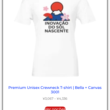
Premium Unisex Crewneck T-shirt | Bella + Canvas
3001
¥
3,067
–
¥
4,336
Ver opções