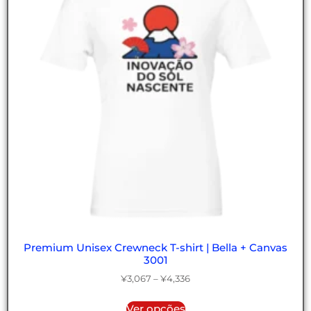
Premium Unisex Crewneck T-shirt | Bella + Canvas
3001
¥
3,067
–
¥
4,336
Ver opções