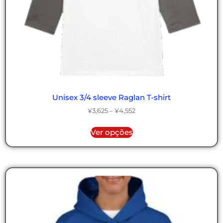
Unisex 3/4 sleeve Raglan T-shirt
¥
3,625
–
¥
4,552
Ver opções