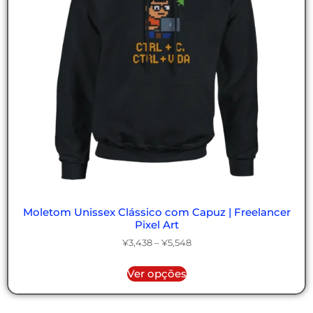
Moletom Unissex Clássico com Capuz | Freelancer
Pixel Art
¥
3,438
–
¥
5,548
Ver opções