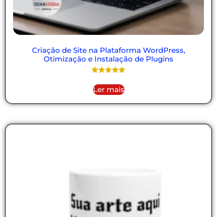
Criação de Site na Plataforma WordPress,
Otimização e Instalação de Plugins
Avaliação
5.00
Ler mais
de 5