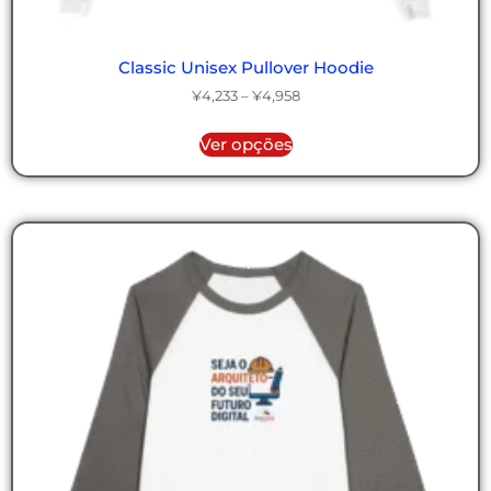
Classic Unisex Pullover Hoodie
¥
4,233
–
¥
4,958
Ver opções