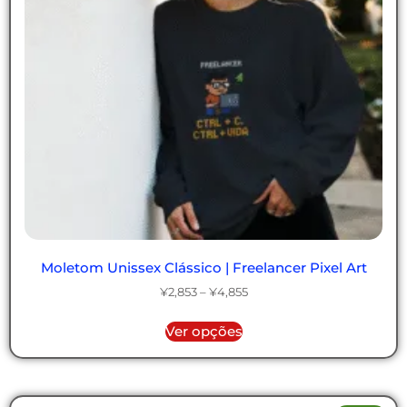
Moletom Unissex Clássico | Freelancer Pixel Art
¥
2,853
–
¥
4,855
Ver opções