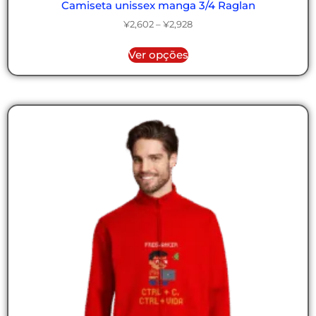
Camiseta unissex manga 3/4 Raglan
¥
2,602
–
¥
2,928
Ver opções