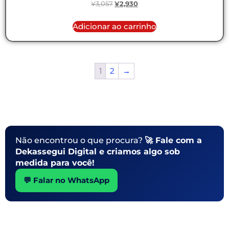
¥
3,057
¥
2,930
Adicionar ao carrinho
1
2
→
Não encontrou o que procura?
🚀 Fale com a
Dekassegui Digital e criamos algo sob
medida para você!
💬 Falar no WhatsApp