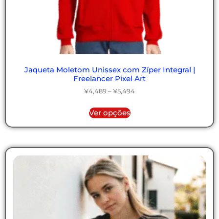
Jaqueta Moletom Unissex com Zíper Integral |
Freelancer Pixel Art
¥
4,489
–
¥
5,494
Ver opções