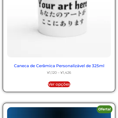
Caneca de Cerâmica Personalizável de 325ml
¥
1,120
–
¥
1,426
Ver opções
Oferta!