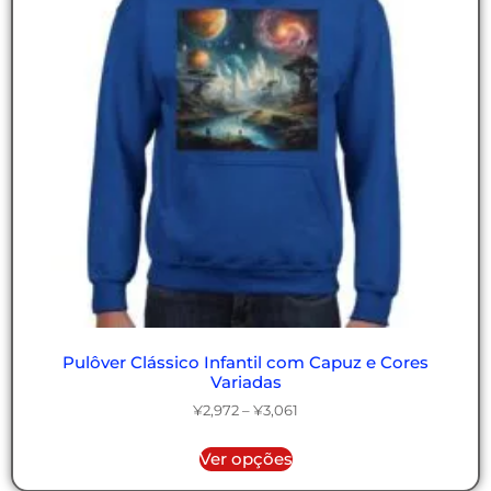
Pulôver Clássico Infantil com Capuz e Cores
Variadas
¥
2,972
–
¥
3,061
Ver opções