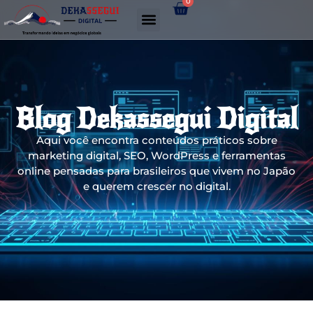
0
Gerador de links WhatsApp
Blog Dekassegui Digital
Aqui você encontra conteúdos práticos sobre
marketing digital, SEO, WordPress e ferramentas
online pensadas para brasileiros que vivem no Japão
e querem crescer no digital.